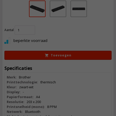
493,
Aantal
50
Incl. BTW
beperkte voorraad
Toevoegen
Specificaties
Merk:
Brother
Printtechnologie:
thermisch
Kleur:
zwart-wit
Display:
-
Papierformaat:
A4
Resolutie:
203 x 200
Printsnelheid (mono):
8 PPM
Netwerk:
Bluetooth