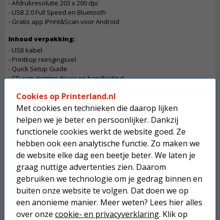
- Afdrukresolutie 203 x 200 dpi
- USB 2.0 Full Speed en Bluetooth
- Gratis app iPrint&Scan voor Android
Inhoud verpakking:
- USB kabel
- Printkop reinigingsvel
- Quick Setup Guide
- CD-rom (printer driver en handleiding)
Cookies op Printerland.nl
Let op
Met cookies en technieken die daarop lijken
De betaling van een bestelling die dit product bevat gaat in overleg
Dit product mag maximaal 1 keer besteld worden.
helpen we je beter en persoonlijker. Dankzij
functionele cookies werkt de website goed. Ze
hebben ook een analytische functie. Zo maken we
Op werkdagen voor 22:30 uur besteld, morgen in huis.
de website elke dag een beetje beter. We laten je
Superscherpe prijzen!
graag nuttige advertenties zien. Daarom
Niet goed geld terug.
gebruiken we technologie om je gedrag binnen en
buiten onze website te volgen. Dat doen we op
Gratis verzending boven € 25,-
een anonieme manier. Meer weten? Lees hier alles
Betaal binnen 14 dagen na aankoop
over onze
cookie- en privacyverklaring
. Klik op