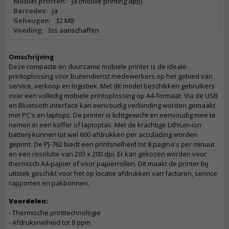
Mobiel printen:
ja (mobile printing app)
Barcodes:
ja
Geheugen:
32 MB
Voeding:
los aanschaffen
Omschrijving
Deze compacte en duurzame mobiele printer is de ideale
printoplossing voor buitendienst medewerkers op het gebied van
service, verkoop en logistiek. Met dit model beschikken gebruikers
over een volledig mobiele printoplossing op A4-formaat. Via de USB
en Bluetooth interface kan eenvoudig verbinding worden gemaakt
met PC's en laptops. De printer is lichtgewicht en eenvoudig mee te
nemen in een koffer of laptoptas. Met de krachtige Lithium-ion
batterij kunnen tot wel 600 afdrukken per acculading worden
geprint. De PJ-762 biedt een printsnelheid tot 8 pagina's per minuut
en een resolutie van 203 x 200 dpi. Er kan gekozen worden voor
thermisch A4-papier of voor papierrollen. Dit maakt de printer bij
uitstek geschikt voor het op locatie afdrukken van facturen, service
rapporten en pakbonnen.
Voordelen:
- Thermische printtechnologie
- Afdruksnelheid tot 8 ppm