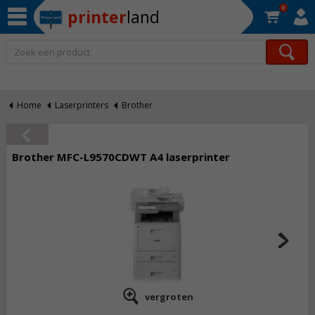
0
printer
land
Op werkdagen voor 22:30 uur besteld, morgen in huis!*
Home
Laserprinters
Brother
Brother MFC-L9570CDWT A4 laserprinter
vergroten