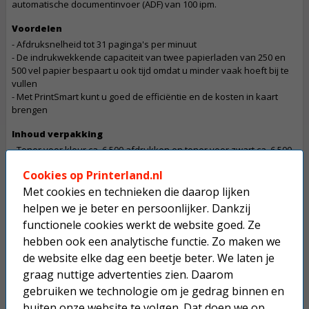
automatische documentinvoer (ADF) van 100 ipm.
Voordelen
- Afdruksnelheid tot 31 paginga's per minuut
- De indrukwekkende capaciteit van twee papierladen van 250 en
500 vel papier bespaart u ook tijd omdat u minder vaak hoeft bij te
vullen
- Met PrintSmart kunt u goed de efficiëntie en de kosten in kaart
brengen
Inhoud verpakking
- Toner voor kleur ca. 6.500 afdrukken en toner voor zwart ca. 6.500
- Drum voor ca. 30.000 afdrukken
Cookies op Printerland.nl
- Installatie instructies
- Stroomkabel
Met cookies en technieken die daarop lijken
helpen we je beter en persoonlijker. Dankzij
Let op
functionele cookies werkt de website goed. Ze
De betaling van een bestelling die dit product bevat gaat in overleg
hebben ook een analytische functie. Zo maken we
Dit product mag maximaal 1 keer besteld worden.
de website elke dag een beetje beter. We laten je
graag nuttige advertenties zien. Daarom
Op werkdagen voor 22:30 uur besteld, morgen in huis.
gebruiken we technologie om je gedrag binnen en
Superscherpe prijzen!
buiten onze website te volgen. Dat doen we op