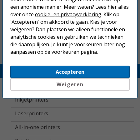
een anonieme manier. Meer weten? Lees hier alles
Niet goed geld terug.
over onze
cookie- en privacyverklaring
. Klik op
Gratis verzending boven € 25,-
'Accepteren' om akkoord te gaan. Kies je voor
weigeren? Dan plaatsen we alleen functionele en
Betaal binnen 14 dagen na aankoop
analytische cookies en gebruiken we technieken
die daarop lijken. Je kunt je voorkeuren later nog
aanpassen op de voorkeuren pagina.
Printerland.nl
Accepteren
Weigeren
Home
Inkjetprinters
Laserprinters
All-in-one printers