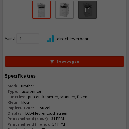
1
1.376,
50
direct leverbaar
Aantal
Incl. BTW
Toevoegen
Specificaties
Merk:
Brother
Type:
laserprinter
Functies:
printen, kopiëren, scannen, faxen
Kleur:
kleur
Papieruitvoer:
150 vel
Display:
LCD-kleurentouchscreen
Printsnelheid (kleur):
31 PPM
Printsnelheid (mono):
31 PPM