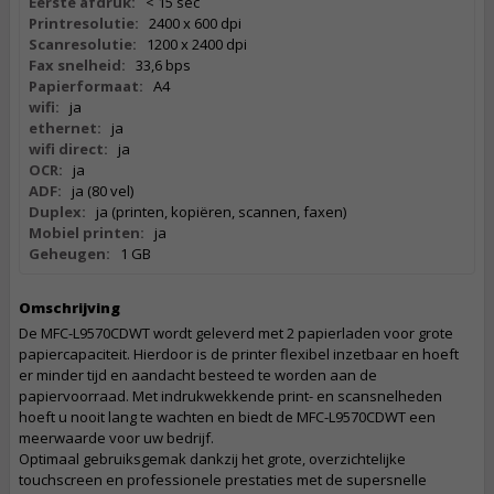
Eerste afdruk:
< 15 sec
Printresolutie:
2400 x 600 dpi
Scanresolutie:
1200 x 2400 dpi
Fax snelheid:
33,6 bps
Papierformaat:
A4
wifi:
ja
ethernet:
ja
wifi direct:
ja
OCR:
ja
ADF:
ja (80 vel)
Duplex:
ja (printen, kopiëren, scannen, faxen)
Mobiel printen:
ja
Geheugen:
1 GB
Omschrijving
De MFC-L9570CDWT wordt geleverd met 2 papierladen voor grote
papiercapaciteit. Hierdoor is de printer flexibel inzetbaar en hoeft
er minder tijd en aandacht besteed te worden aan de
papiervoorraad. Met indrukwekkende print- en scansnelheden
hoeft u nooit lang te wachten en biedt de MFC-L9570CDWT een
meerwaarde voor uw bedrijf.
Optimaal gebruiksgemak dankzij het grote, overzichtelijke
touchscreen en professionele prestaties met de supersnelle