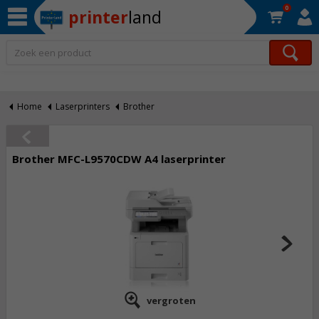
0
printer
land
Op werkdagen voor 22:30 uur besteld, morgen in huis!*
Home
Laserprinters
Brother
Brother MFC-L9570CDW A4 laserprinter
vergroten