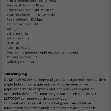
Printsnelheid (mono):
31 PPM
Eerste afdruk:
< 15 sec
Printresolutie:
2400 x 600 dpi
Scanresolutie:
1200 x 2400 dpi
Fax snelheid:
33,6 bps
Papierformaat:
A4
wifi:
ja
ethernet:
ja
wifi direct:
ja
OCR:
ja
ADF:
ja (80 vel)
Duplex:
ja (printen, kopiëren, scannen, faxen)
Mobiel printen:
ja
Geheugen:
1 GB
Omschrijving
De MFC-L9570CDW kan eenvoudig worden uitgebreid met meerdere
papierladen of een papierunit van 4 papierladen om de
papiercapaciteit te vergroten. Met indrukwekkende print- en
scansnelheden hoeft u nooit lang te wachten en biedt de MFC-
L9570CDW een meerwaarde voor uw bedrijf.
Optimaal gebruiksgemak dankzij het grote, overzichtelijke
touchscreen en professionele prestaties met de supersnelle