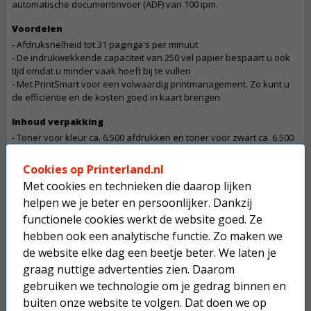
automatische documentinvoer (ADF) van 100 ipm.
Voordelen
- Afdruksnelheid tot 31 paginga's per minuut
- De indrukwekkende capaciteit van 250 vel papier bespaart u ook
tijd omdat u minder vaak hoeft bij te vullen
- Met PrintSmart voor een volwaardig printmanagement. Zo kunt u
de efficiëntie en de kosten goed in kaart brengen
Inhoud verpakking
- Toner voor kleur ca. 6.500 afdrukken en toner voor zwart ca. 6.500
- Drum voor ca. 30.000 afdrukken
- Installatie instructies
Cookies op Printerland.nl
- Stroomkabel
Met cookies en technieken die daarop lijken
helpen we je beter en persoonlijker. Dankzij
Let op
functionele cookies werkt de website goed. Ze
De betaling van een bestelling die dit product bevat gaat in overleg
Dit product mag maximaal 1 keer besteld worden.
hebben ook een analytische functie. Zo maken we
de website elke dag een beetje beter. We laten je
graag nuttige advertenties zien. Daarom
Op werkdagen voor 22:30 uur besteld, morgen in huis.
gebruiken we technologie om je gedrag binnen en
Superscherpe prijzen!
buiten onze website te volgen. Dat doen we op