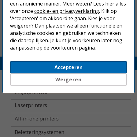
Niet goed geld terug.
een anonieme manier. Meer weten? Lees hier alles
over onze
cookie- en privacyverklaring
. Klik op
Gratis verzending boven € 25,-
'Accepteren' om akkoord te gaan. Kies je voor
Betaal binnen 14 dagen na aankoop
weigeren? Dan plaatsen we alleen functionele en
analytische cookies en gebruiken we technieken
die daarop lijken. Je kunt je voorkeuren later nog
aanpassen op de voorkeuren pagina.
Printerland.nl
Accepteren
Home
Weigeren
Inkjetprinters
Laserprinters
All-in-one printers
Beletteringsystemen