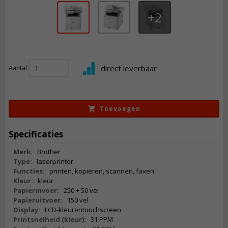
2
1.017,
50
direct leverbaar
Aantal
Incl. BTW
Toevoegen
Specificaties
Merk:
Brother
Type:
laserprinter
Functies:
printen, kopiëren, scannen, faxen
Kleur:
kleur
Papierinvoer:
250 + 50 vel
Papieruitvoer:
150 vel
Display:
LCD-kleurentouchscreen
Printsnelheid (kleur):
31 PPM