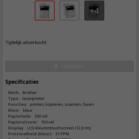
4
971,
50
Tijdelijk uitverkocht
Incl. BTW
Toevoegen
Specificaties
Merk:
Brother
Type:
laserprinter
Functies:
printen, kopiëren, scannen, faxen
Kleur:
kleur
Papierlade:
300 vel
Papieruitvoer:
150 vel
Display:
LCD-kleurentouchscreen (12,6 cm)
Printsnelheid (kleur):
31 PPM