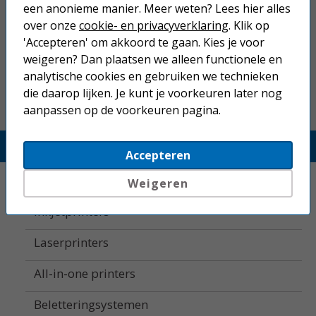
Niet goed geld terug.
een anonieme manier. Meer weten? Lees hier alles
over onze
cookie- en privacyverklaring
. Klik op
Gratis verzending boven € 25,-
'Accepteren' om akkoord te gaan. Kies je voor
Betaal binnen 14 dagen na aankoop
weigeren? Dan plaatsen we alleen functionele en
analytische cookies en gebruiken we technieken
die daarop lijken. Je kunt je voorkeuren later nog
aanpassen op de voorkeuren pagina.
Printerland.nl
Accepteren
Home
Weigeren
Inkjetprinters
Laserprinters
All-in-one printers
Beletteringsystemen