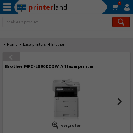
0
printer
land
Op werkdagen voor 22:30 uur besteld, morgen in huis!*
Home
Laserprinters
Brother
Brother MFC-L8900CDW A4 laserprinter
vergroten