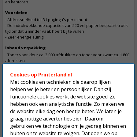
en kantoren.
Voordelen
- Afdruksnelheid tot 31 paginga's per minuut
- De indrukwekkende capaciteit van 520 vel papier bespaart u ook
tijd omdat u minder vaak hoeft bij te vullen
- Zeer energie zuinig
Inhoud verpakking
- Toner voor kleur ca. 3.000 afdrukken en toner voor zwart ca. 1.800
afdrukken
- Drum voor ca. 30.000 afdrukken
- Installatie instructies
Cookies op Printerland.nl
- Stroomkabel
Met cookies en technieken die daarop lijken
helpen we je beter en persoonlijker. Dankzij
Let op
functionele cookies werkt de website goed. Ze
De betaling van een bestelling die dit product bevat gaat in overleg
Dit product mag maximaal 1 keer besteld worden.
hebben ook een analytische functie. Zo maken we
de website elke dag een beetje beter. We laten je
graag nuttige advertenties zien. Daarom
Op werkdagen voor 22:30 uur besteld, morgen in huis.
gebruiken we technologie om je gedrag binnen en
Superscherpe prijzen!
buiten onze website te volgen. Dat doen we op