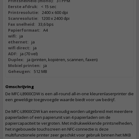
Printsnelheid (mono):
31 PPM
Eerste afdruk:
< 15 sec
Printresolutie:
2400 x 600 dpi
Scanresolutie:
1200 x 2400 dpi
Fax snelheid:
33,6 bps
Papierformaat:
A4
wifi:
ja
ethernet:
ja
wifi direct:
ja
ADF:
ja (70 vel)
Duplex:
ja (printen, kopiëren, scannen, faxen)
Mobiel printen:
ja
Geheugen:
512 MB
Omschrijving
De MFC-L8900CDW is een all-round all-in-one kleurenlaserprinter die
een geweldige toegevoegde waarde biedt voor uw bedrijf.
De MFC-L8900CDW kan eenvoudig worden uitgebreid met meerdere
papierladen of een papierunit van 4 papierladen om de
papiercapaciteit te vergroten. Met indrukwekkende printsnelheden,
het ingebouwde touchscreen en NFC-connectie is deze
multifunctionele printer zeer geschikt voor gebruik binnen het MKB