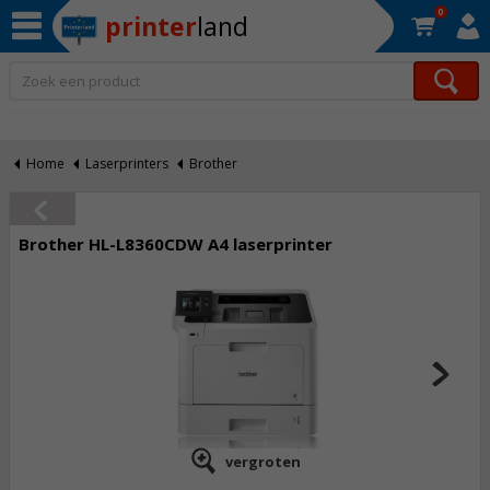
0
printer
land
Op werkdagen voor 22:30 uur besteld, morgen in huis!*
Home
Laserprinters
Brother
Brother HL-L8360CDW A4 laserprinter
vergroten