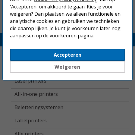
Betaal binnen 14 dagen na aankoop
'Accepteren' om akkoord te gaan. Kies je voor
weigeren? Dan plaatsen we alleen functionele en
analytische cookies en gebruiken we technieken
die daarop lijken. Je kunt je voorkeuren later nog
aanpassen op de voorkeuren pagina.
Printerland.nl
Home
Accepteren
Weigeren
Inkjetprinters
Laserprinters
All-in-one printers
Beletteringsystemen
Labelprinters
Alle printers