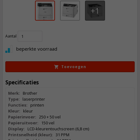
1
405,
Aantal
50
Incl. BTW
beperkte voorraad
Toevoegen
Specificaties
Merk:
Brother
Type:
laserprinter
Functies:
printen
Kleur:
kleur
Papierinvoer:
250 + 50 vel
Papieruitvoer:
150 vel
Display:
LCD-kleurentouchscreen (6,8 cm)
Printsnelheid (kleur):
31 PPM