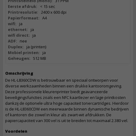
Printsnelheid (mono):
31 PPM
Eerste afdruk:
< 15 sec
Printresolutie:
2400 x 600 dpi
Papierformaat:
A4
wifi:
ja
ethernet:
ja
wifi direct:
ja
ADF:
nee
Duplex:
ja (printen)
Mobiel printen:
ja
Geheugen:
512 MB
Omschrijving
De HL-L8360CDW is betrouwbaar en speciaal ontworpen voor
diverse werkzaamheden binnen een drukke kantooromgeving.
Deze professionele kleurenprinter biedt geavanceerde
beveiligingsfuncties zoals een NFC kaartlezer en lage printkosten
dankzij de optionele ultra hoge capaciteit tonercartridges. Hierdoor
is de HL-L8360CDW een meerwaarde binnen dynamische bedrijven
of kantoren die zowel in kleur als zwart-wit afdrukken. De
papiercapaciteit van 300 vel is uit te breiden tot maximaal 2.380 vel.
Voordelen