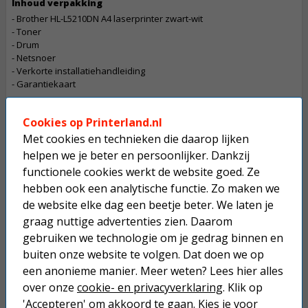
Inhoud verpakking
- Brother HL-L5210DN A4 laserprinter zwart-wit
- Toner
- Drum
- Netsnoer
- Verkorte installatiehandleiding
- Garantiekaart
Let op
Cookies op Printerland.nl
De betaling van een bestelling die dit product bevat gaat in overleg
Met cookies en technieken die daarop lijken
Dit product mag maximaal 1 keer besteld worden.
helpen we je beter en persoonlijker. Dankzij
functionele cookies werkt de website goed. Ze
Op werkdagen voor 22:30 uur besteld, morgen in huis.
hebben ook een analytische functie. Zo maken we
Superscherpe prijzen!
de website elke dag een beetje beter. We laten je
graag nuttige advertenties zien. Daarom
Niet goed geld terug.
gebruiken we technologie om je gedrag binnen en
Gratis verzending boven € 25,-
buiten onze website te volgen. Dat doen we op
een anonieme manier. Meer weten? Lees hier alles
Betaal binnen 14 dagen na aankoop
over onze
cookie- en privacyverklaring
. Klik op
'Accepteren' om akkoord te gaan. Kies je voor