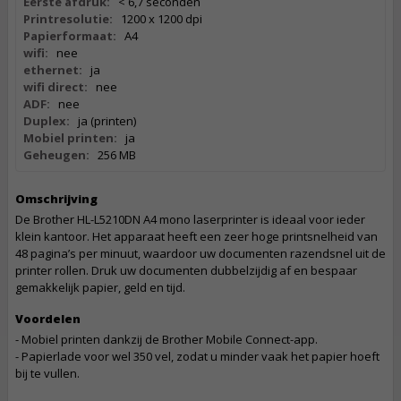
Eerste afdruk:
< 6,7 seconden
Printresolutie:
1200 x 1200 dpi
Papierformaat:
A4
wifi:
nee
ethernet:
ja
wifi direct:
nee
ADF:
nee
Duplex:
ja (printen)
Mobiel printen:
ja
Geheugen:
256 MB
Omschrijving
De Brother HL-L5210DN A4 mono laserprinter is ideaal voor ieder
klein kantoor. Het apparaat heeft een zeer hoge printsnelheid van
48 pagina’s per minuut, waardoor uw documenten razendsnel uit de
printer rollen. Druk uw documenten dubbelzijdig af en bespaar
gemakkelijk papier, geld en tijd.
Voordelen
- Mobiel printen dankzij de Brother Mobile Connect-app.
- Papierlade voor wel 350 vel, zodat u minder vaak het papier hoeft
bij te vullen.