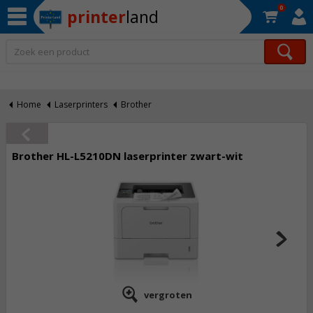
0
printer
land
Op werkdagen voor 22:30 uur besteld, morgen in huis!*
Home
Laserprinters
Brother
Brother HL-L5210DN laserprinter zwart-wit
vergroten