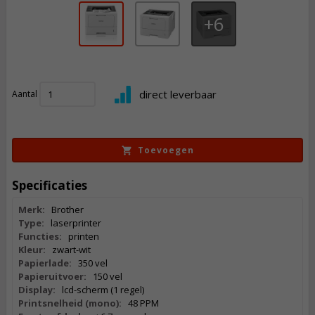
6
257,
50
direct leverbaar
Aantal
Incl. BTW
Toevoegen
Specificaties
Merk:
Brother
Type:
laserprinter
Functies:
printen
Kleur:
zwart-wit
Papierlade:
350 vel
Papieruitvoer:
150 vel
Display:
lcd-scherm (1 regel)
Printsnelheid (mono):
48 PPM