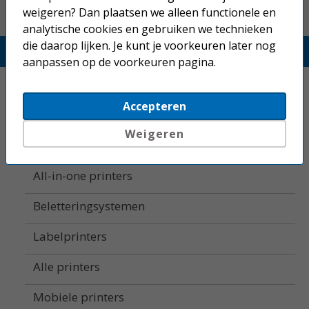
weigeren? Dan plaatsen we alleen functionele en
analytische cookies en gebruiken we technieken
die daarop lijken. Je kunt je voorkeuren later nog
Printerland.nl
aanpassen op de voorkeuren pagina.
Home
Accepteren
Inkjetprinters
Weigeren
Laserprinters
All-in-one printers
Beletteringsystemen
Labelprinters
Alle printers
Mobiele printers