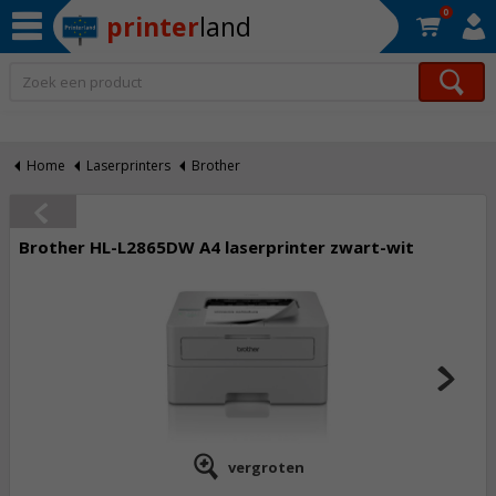
0
printer
land
Op werkdagen voor 22:30 uur besteld, morgen in huis!*
Home
Laserprinters
Brother
Brother HL-L2865DW A4 laserprinter zwart-wit
vergroten