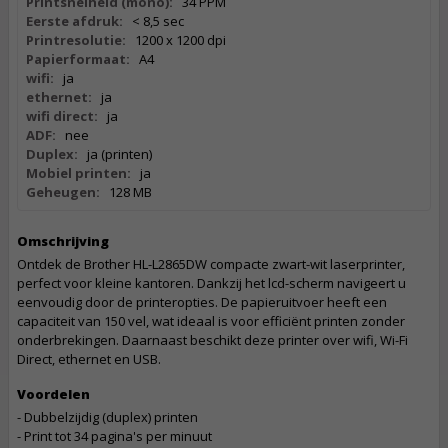
Printsnelheid (mono):
34 PPM
Eerste afdruk:
< 8,5 sec
Printresolutie:
1200 x 1200 dpi
Papierformaat:
A4
wifi:
ja
ethernet:
ja
wifi direct:
ja
ADF:
nee
Duplex:
ja (printen)
Mobiel printen:
ja
Geheugen:
128 MB
Omschrijving
Ontdek de Brother HL-L2865DW compacte zwart-wit laserprinter,
perfect voor kleine kantoren. Dankzij het lcd-scherm navigeert u
eenvoudig door de printeropties. De papieruitvoer heeft een
capaciteit van 150 vel, wat ideaal is voor efficiënt printen zonder
onderbrekingen. Daarnaast beschikt deze printer over wifi, Wi-Fi
Direct, ethernet en USB.
Voordelen
- Dubbelzijdig (duplex) printen
- Print tot 34 pagina's per minuut