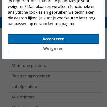
'Accepteren' om akkoord te gaan. Kies je voor
weigeren? Dan plaatsen we alleen functionele en
analytische cookies en gebruiken we technieken
die daarop lijken. Je kunt je voorkeuren later nog
Printerland.nl
aanpassen op de voorkeuren pagina.
Home
Accepteren
Inkjetprinters
Weigeren
Laserprinters
All-in-one printers
Beletteringsystemen
Labelprinters
Alle printers