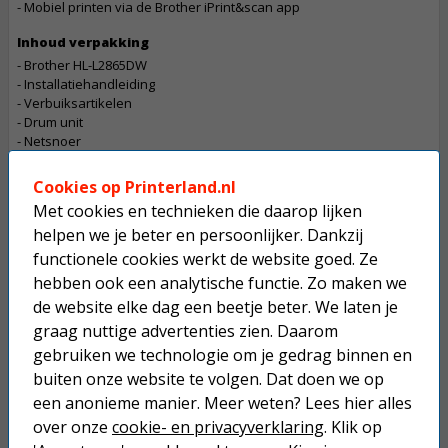
- Mobiel printen via de Brother iPrint&scan app
Inhoud verpakking
- Brother HL-L2865DW
- Installatiehandleiding
- Verbuiksartikelen
- Drum unit
- Netsnoer
Let op
Cookies op Printerland.nl
De betaling van een bestelling die dit product bevat gaat in overleg
Met cookies en technieken die daarop lijken
Dit product mag maximaal 1 keer besteld worden.
helpen we je beter en persoonlijker. Dankzij
functionele cookies werkt de website goed. Ze
Op werkdagen voor 22:30 uur besteld, morgen in huis.
hebben ook een analytische functie. Zo maken we
de website elke dag een beetje beter. We laten je
Superscherpe prijzen!
graag nuttige advertenties zien. Daarom
Niet goed geld terug.
gebruiken we technologie om je gedrag binnen en
buiten onze website te volgen. Dat doen we op
Gratis verzending boven € 25,-
een anonieme manier. Meer weten? Lees hier alles
Betaal binnen 14 dagen na aankoop
over onze
cookie- en privacyverklaring
. Klik op