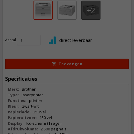
2
178,
50
direct leverbaar
Aantal
Incl. BTW
Toevoegen
Specificaties
Merk:
Brother
Type:
laserprinter
Functies:
printen
Kleur:
zwart-wit
Papierlade:
250 vel
Papieruitvoer:
150 vel
Display:
lcd-scherm (1 regel)
Afdrukvolume:
2.500 pagina's