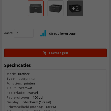
2
117,
50
direct leverbaar
Aantal
Incl. BTW
Toevoegen
Specificaties
Merk:
Brother
Type:
laserprinter
Functies:
printen
Kleur:
zwart-wit
Papierlade:
250 vel
Papieruitvoer:
100 vel
Display:
lcd-scherm (1 regel)
Printsnelheid (mono):
30 PPM