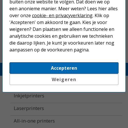
buiten onze website te volgen. Dat doen we op
een anonieme manier. Meer weten? Lees hier alles
Brother TN-2410 tonercartridge
zwart
over onze
cookie- en privacyverklaring
. Klik op
'Accepteren' om akkoord te gaan. Kies je voor
weigeren? Dan plaatsen we alleen functionele en
47,50
analytische cookies en gebruiken we technieken
die daarop lijken. Je kunt je voorkeuren later nog
aanpassen op de voorkeuren pagina.
Accepteren
Printerland.nl
Weigeren
Home
Inkjetprinters
Laserprinters
All-in-one printers