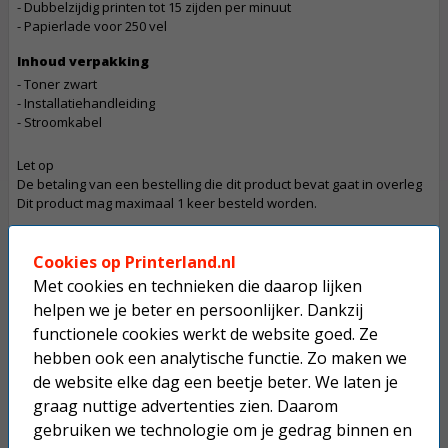
- Dubbelzijdig printen tot 15 zijden per minuut
- Papierlade voor 250 vel
Inhoud verpakking
- Toner zwart
- Installatiehandleiding
- Stroomkabel
Let op
De betaling van een bestelling die dit product bevat gaat in overleg
Dit product mag maximaal 1 keer besteld worden.
Op werkdagen voor 22:30 uur besteld, morgen in huis.
Cookies op Printerland.nl
Met cookies en technieken die daarop lijken
Superscherpe prijzen!
helpen we je beter en persoonlijker. Dankzij
Niet goed geld terug.
functionele cookies werkt de website goed. Ze
hebben ook een analytische functie. Zo maken we
Gratis verzending boven € 25,-
de website elke dag een beetje beter. We laten je
Betaal binnen 14 dagen na aankoop
graag nuttige advertenties zien. Daarom
gebruiken we technologie om je gedrag binnen en
Anderen kochten ook...