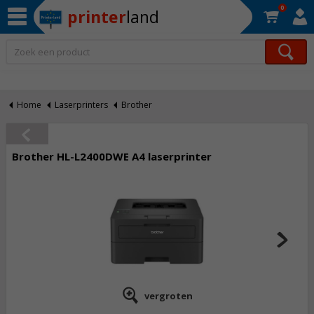
0
printer
land
Op werkdagen voor 22:30 uur besteld, morgen in huis!*
Home
Laserprinters
Brother
Brother HL-L2400DWE A4 laserprinter
vergroten