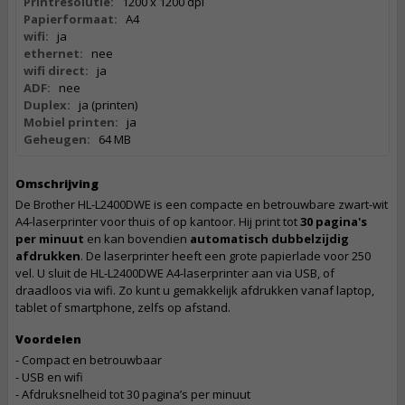
Printresolutie:
1200 x 1200 dpi
Papierformaat:
A4
wifi:
ja
ethernet:
nee
wifi direct:
ja
ADF:
nee
Duplex:
ja (printen)
Mobiel printen:
ja
Geheugen:
64 MB
Omschrijving
De Brother HL-L2400DWE is een compacte en betrouwbare zwart-wit
A4-laserprinter voor thuis of op kantoor. Hij print tot
30 pagina's
per minuut
en kan bovendien
automatisch dubbelzijdig
afdrukken
. De laserprinter heeft een grote papierlade voor 250
vel. U sluit de HL-L2400DWE A4-laserprinter aan via USB, of
draadloos via wifi. Zo kunt u gemakkelijk afdrukken vanaf laptop,
tablet of smartphone, zelfs op afstand.
Voordelen
- Compact en betrouwbaar
- USB en wifi
- Afdruksnelheid tot 30 pagina’s per minuut