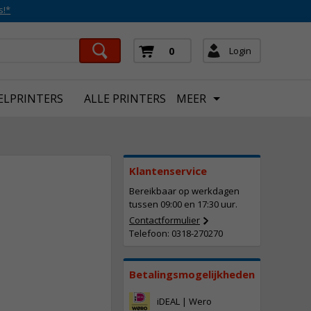
s!*
Login
0
ELPRINTERS
ALLE PRINTERS
MEER
Klantenservice
Bereikbaar op werkdagen
tussen 09:00 en 17:30 uur.
Contactformulier
Telefoon: 0318-270270
347,
50
Incl. BTW
Betalingsmogelijkheden
iDEAL | Wero