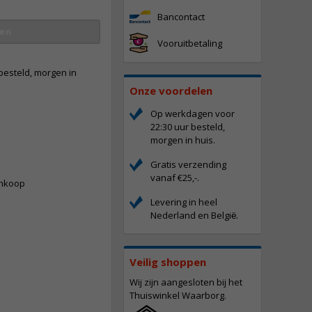
Bancontact
en
Vooruitbetaling
besteld, morgen in
Onze voordelen
Op werkdagen voor
22:30 uur besteld,
vergroten
morgen in huis.
-
Gratis verzending
vanaf €25,-.
ankoop
Levering in heel
Nederland en Belgi
.
ë
Veilig shoppen
Wij zijn aangesloten bij het
Thuiswinkel Waarborg.