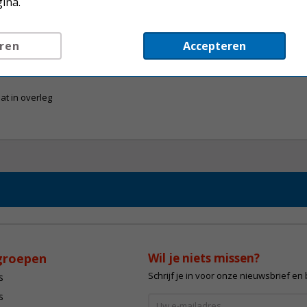
ina.
ren
Accepteren
at in overleg
groepen
Wil je niets missen?
Schrijf je in voor onze nieuwsbrief en
s
s