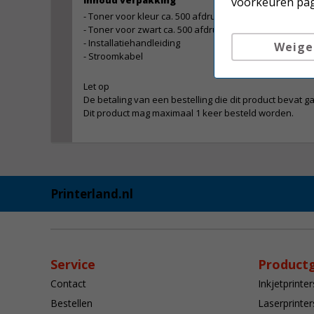
Inhoud verpakking
voorkeuren pag
- Toner voor kleur ca. 500 afdrukken
- Toner voor zwart ca. 500 afdrukken
- Installatiehandleiding
Weige
- Stroomkabel
Let op
De betaling van een bestelling die dit product bevat ga
Dit product mag maximaal 1 keer besteld worden.
Printerland.nl
Service
Product
Contact
Inkjetprinter
Bestellen
Laserprinter