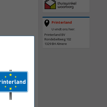
Printerland
U vindt ons hier:
Printerland BV
Rondebeltweg 102
1329 BH Almere