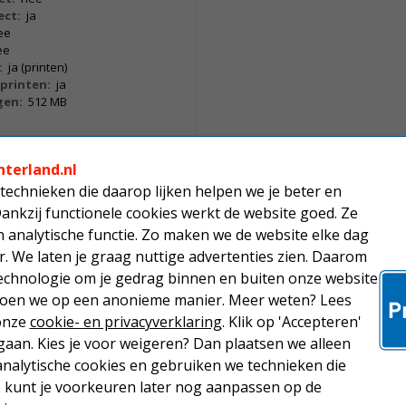
ect:
ja
ee
ee
:
ja (printen)
printen:
ja
en:
512 MB
nterland.nl
 en kopiëren. Deze stille A4-
technieken die daarop lijken helpen we je beter en
en print tot 18 pagina's per minuut.
Dankzij functionele cookies werkt de website goed. Ze
paciteit toners blijft uw
analytische functie. Zo maken we de website elke dag
g en is voorzien van wifi. Zo print u
 automatisch dubbelzijdig printen
r. We laten je graag nuttige advertenties zien. Daarom
echnologie om je gedrag binnen en buiten onze website
 doen we op een anonieme manier. Meer weten? Lees
 onze
cookie- en privacyverklaring
. Klik op 'Accepteren'
aan. Kies je voor weigeren? Dan plaatsen we alleen
analytische cookies en gebruiken we technieken die
Je kunt je voorkeuren later nog aanpassen op de