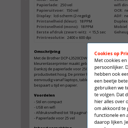
Papierlade:
250 vel
wifi dir
Papieruitvoer:
150 vel
OCR:
n
Display:
lcd-scherm (2-regelig)
ADF:
n
Printsnelheid (kleur):
18 PPM
Duplex
Printsnelheid (mono):
18 PPM
Mobiel 
Eerste afdruk (zwart-wit):
< 15,5 sec
Geheug
Printresolutie:
2400 x 600 dpi
Omschrijving
Cookies op Pri
Met de Brother DCP-L3520CDWE kunt u printen, scannen
Met cookies en 
kleurenlaserprinter maakt gebruik van led-technologie 
persoonlijker. 
Dankzij de papierlade voor 250 vel en optionele hoge ca
hebben ook een 
productiviteit hoog. De printer heeft een USB-aansluitin
eenvoudig vanaf laptops, tablets en smartphones. Met
een beetje bete
bespaart u tijd en papier.
gebruiken we t
te volgen. Dat
Voordelen
hier alles over
- Stil en compact
- USB en wifi
om akkoord te g
- Afdruksnelheid tot 18 pagina’s per minuut
functionele en 
- Papierlade voor 25 vel
daarop lijken. 