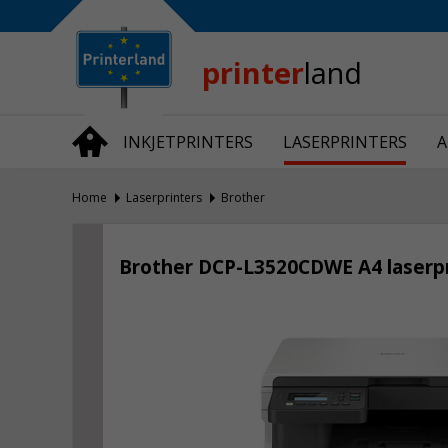
Bedrijfsinformatie
Over Printerland
Privacy
printer
land
Algemene Voorwaarden
Vraag en Antwoord
INKJETPRINTERS
LASERPRINTERS
A
Productnieuws
Home
Laserprinters
Brother
Brother DCP-L3520CDWE A4 laserpr