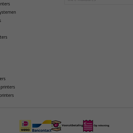
inters
systemen
s
ters
ers
 printers
printers