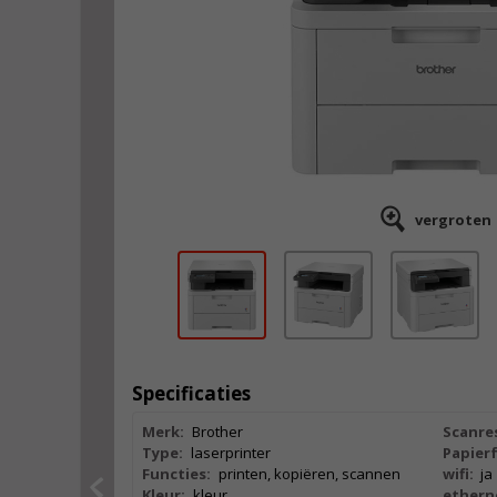
vergroten
Specificaties
Merk:
Brother
Scanres
Type:
laserprinter
Papier
Functies:
printen, kopiëren, scannen
wifi:
ja
Kleur:
kleur
ethern