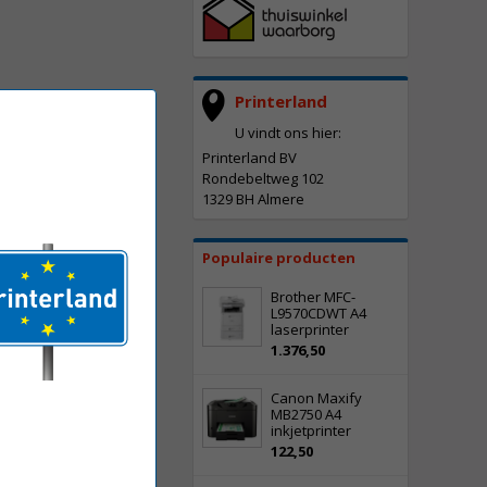
Printerland
U vindt ons hier:
Printerland BV
Rondebeltweg 102
1329 BH Almere
Populaire producten
Brother MFC-
L9570CDWT A4
laserprinter
1.376,50
Canon Maxify
MB2750 A4
inkjetprinter
122,50