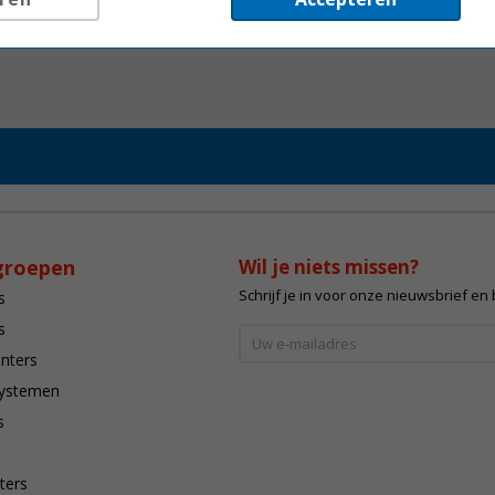
groepen
Wil je niets missen?
Schrijf je in voor onze nieuwsbrief en
s
s
inters
systemen
s
ters