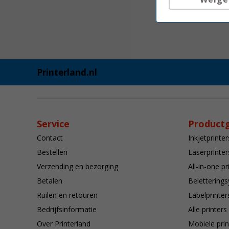
Printerland.nl
Service
Product
Contact
Inkjetprinter
Bestellen
Laserprinter
Verzending en bezorging
All-in-one pr
Betalen
Belettering
Ruilen en retouren
Labelprinter
Bedrijfsinformatie
Alle printers
Over Printerland
Mobiele prin