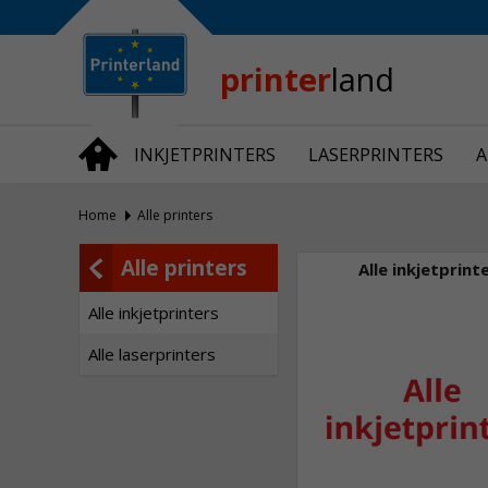
Bedrijfsinformatie
Over Printerland
Privacy
printer
land
Algemene Voorwaarden
Vraag en Antwoord
INKJETPRINTERS
LASERPRINTERS
A
Productnieuws
Home
Alle printers
Alle printers
Alle inkjetprint
Alle inkjetprinters
Alle laserprinters