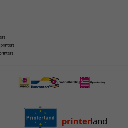
ers
 printers
printers
printer
land